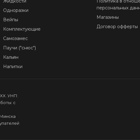
Жидкости
Политика в отнош
персональных дан
Одноразки
Магазины
Вейпы
Договор офферты
Комплектующие
Самозамес
Паучи ("снюс")
Кальян
Напитки
XX. УНП:
боты: с
.Минска
купателей