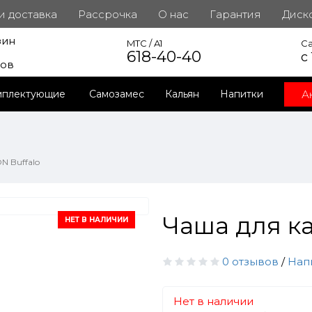
 и доставка
Рассрочка
О нас
Гарантия
Диск
зин
инет
MTC / A1
Ca
618-40-40
с
ров
А
мплектующие
Самозамес
Кальян
Напитки
N Buffalo
Чаша для к
НЕТ В НАЛИЧИИ
0 отзывов
/
Нап
Нет в наличии