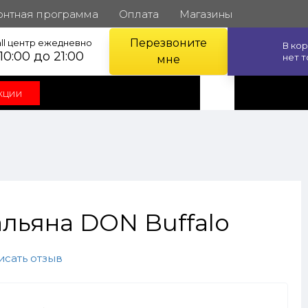
онтная программа
Оплата
Магазины
Перезвоните
ll центр ежедневно
В ко
 10:00 до 21:00
нет 
мне
кции
альяна DON Buffalo
исать отзыв