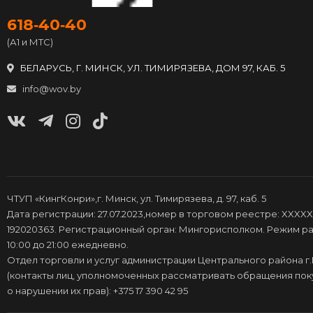
618‑40‑40
(А1 и МТС)
БЕЛАРУСЬ, Г. МИНСК, УЛ. ТИМИРЯЗЕВА, ДОМ 97, КАБ. 5
info@wov.by
ЧТУП «КингКонри»,г. Минск, ул. Тимирязева, д. 97, каб. 5
Дата регистрации: 27.07.2023,номер в торговом реестре: XXXXX
192020363. Регистрационный орган: Мингорисполком. Режим ра
10:00 до 21:00 ежедневно.
Отдел торговли и услуг администрации Центрального района г
(контакты лиц, уполномоченных рассматривать обращения по
о нарушении их прав): +375 17 390 42 95