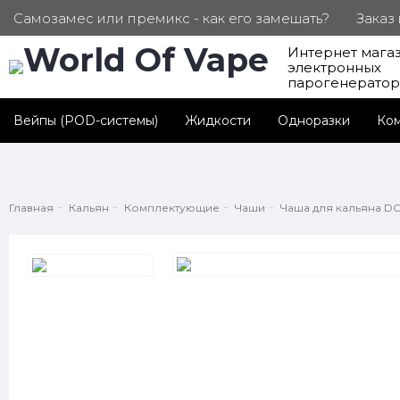
Самозамес или премикс - как его замешать?
Заказ
Интернет мага
ПОД. СЕРТИФИКАТЫ
Партнерам
Личный каб
электронных
парогенерато
Вейпы (POD-системы)
Жидкости
Одноразки
Ко
Главная
Кальян
Комплектующие
Чаши
Чаша для кальяна DO