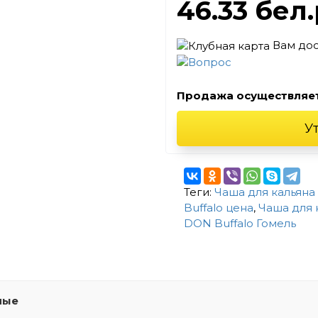
46.33 бел
Вам до
Продажа осуществляе
У
Теги:
Чаша для кальяна 
Buffalo цена
,
Чаша для 
DON Buffalo Гомель
мые