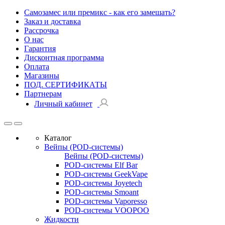
Самозамес или премикс - как его замешать?
Заказ и доставка
Рассрочка
О нас
Гарантия
Дисконтная программа
Оплата
Магазины
ПОД. СЕРТИФИКАТЫ
Партнерам
Личный кабинет
Каталог
Вейпы (POD-системы)
Вейпы (POD-системы)
POD-системы Elf Bar
POD-системы GeekVape
POD-системы Joyetech
POD-системы Smoant
POD-системы Vaporesso
POD-системы VOOPOO
Жидкости