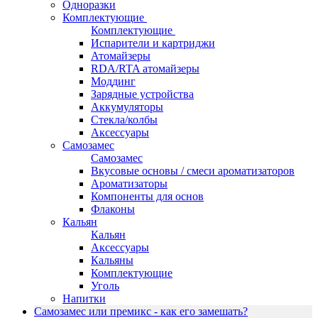
Одноразки
Комплектующие
Комплектующие
Испарители и картриджи
Атомайзеры
RDA/RTA атомайзеры
Моддинг
Зарядные устройства
Аккумуляторы
Стекла/колбы
Аксессуары
Самозамес
Самозамес
Вкусовые основы / смеси ароматизаторов
Ароматизаторы
Компоненты для основ
Флаконы
Кальян
Кальян
Аксессуары
Кальяны
Комплектующие
Уголь
Напитки
Самозамес или премикс - как его замешать?