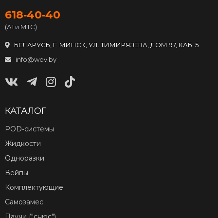
618‑40‑40
(А1 и МТС)
БЕЛАРУСЬ, Г. МИНСК, УЛ. ТИМИРЯЗЕВА, ДОМ 97, КАБ. 5
info@wov.by
КАТАЛОГ
POD‑системы
Жидкости
Одноразки
Вейпы
Комплектующие
Самозамес
Паучи ("снюс")