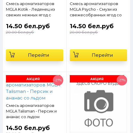
Смесь ароматизаторов
Смесь ароматизаторов
MGLA Kotik - Леденец из
MGLA Psycho - Cмузи из
свежих нежных ягод с
свежесобранных ягод со
лимоном и льдом
льдом
14.50 бел.руб
14.50 бел.руб
20.00 бел.руб
20.00 бел.руб
Перейти
Перейти
АКЦИЯ
АКЦИЯ
-27%
-27%
Смесь ароматизаторов
MGLA Talisman - Персик и
ананас со льдом
14.50 бел.руб