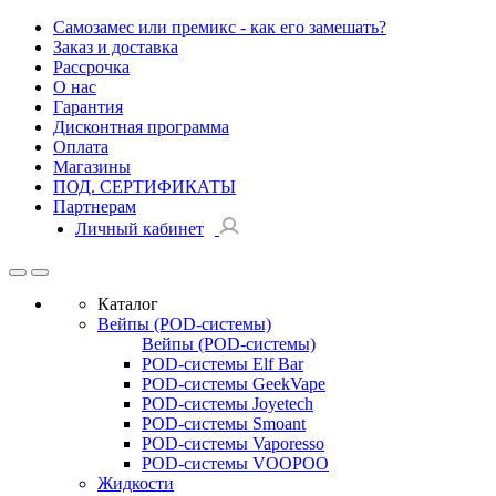
Самозамес или премикс - как его замешать?
Заказ и доставка
Рассрочка
О нас
Гарантия
Дисконтная программа
Оплата
Магазины
ПОД. СЕРТИФИКАТЫ
Партнерам
Личный кабинет
Каталог
Вейпы (POD-системы)
Вейпы (POD-системы)
POD-системы Elf Bar
POD-системы GeekVape
POD-системы Joyetech
POD-системы Smoant
POD-системы Vaporesso
POD-системы VOOPOO
Жидкости