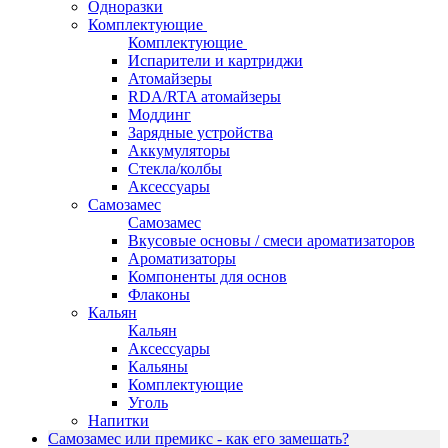
Одноразки
Комплектующие
Комплектующие
Испарители и картриджи
Атомайзеры
RDA/RTA атомайзеры
Моддинг
Зарядные устройства
Аккумуляторы
Стекла/колбы
Аксессуары
Самозамес
Самозамес
Вкусовые основы / смеси ароматизаторов
Ароматизаторы
Компоненты для основ
Флаконы
Кальян
Кальян
Аксессуары
Кальяны
Комплектующие
Уголь
Напитки
Самозамес или премикс - как его замешать?