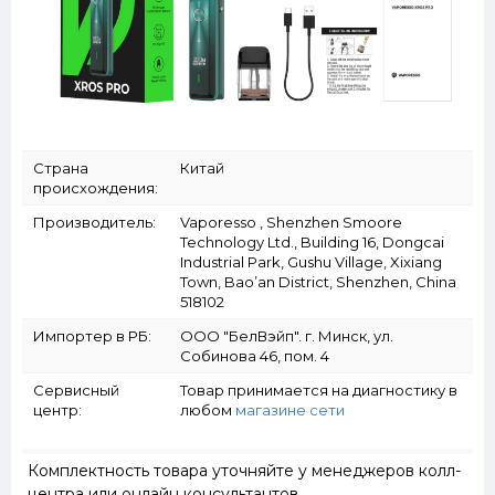
Страна
Китай
происхождения:
Производитель:
Vaporesso , Shenzhen Smoore
Technology Ltd., Building 16, Dongcai
Industrial Park, Gushu Village, Xixiang
Town, Bao’an District, Shenzhen, China
518102
Импортер в РБ:
ООО "БелВэйп". г. Минск, ул.
Собинова 46, пом. 4
Сервисный
Товар принимается на диагностику в
центр:
любом
магазине сети
Комплектность товара уточняйте у менеджеров колл-
центра или онлайн консультантов