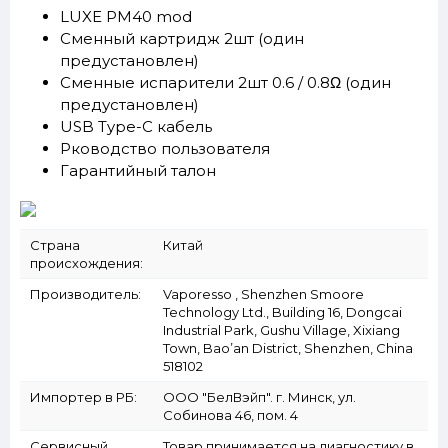
LUXE PM40 mod
Сменный картридж 2шт (один
предустановлен)
Сменные испарители 2шт 0.6 / 0.8Ω (один
предустановлен)
USB Type-C кабель
Рководство пользователя
Гарантийный талон
Страна
Китай
происхождения:
Производитель:
Vaporesso , Shenzhen Smoore
Technology Ltd., Building 16, Dongcai
Industrial Park, Gushu Village, Xixiang
Town, Bao’an District, Shenzhen, China
518102
Импортер в РБ:
ООО "БелВэйп". г. Минск, ул.
Собинова 46, пом. 4
Сервисный
Товар принимается на диагностику в