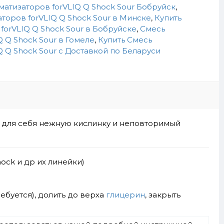
матизаторов forVLIQ Q Shock Sour Бобруйск
,
торов forVLIQ Q Shock Sour в Минске
,
Купить
forVLIQ Q Shock Sour в Бобруйске
,
Смесь
 Q Shock Sour в Гомеле
,
Купить Смесь
Q Q Shock Sour c Доставкой по Беларуси
е для себя нежную кислинку и неповторимый
hock и др их линейки)
ребуется), долить до верха
глицерин
, закрыть