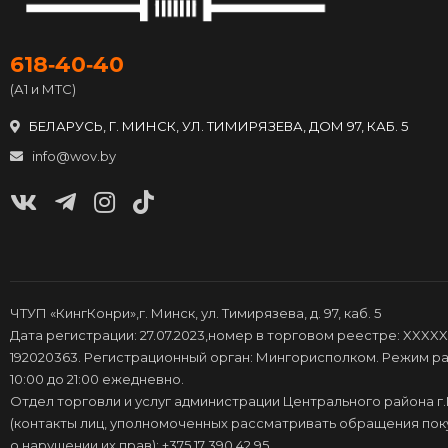
618‑40‑40
(А1 и МТС)
БЕЛАРУСЬ, Г. МИНСК, УЛ. ТИМИРЯЗЕВА, ДОМ 97, КАБ. 5
info@wov.by
ЧТУП «КингКонри»,г. Минск, ул. Тимирязева, д. 97, каб. 5
Дата регистрации: 27.07.2023,номер в торговом реестре: XXXXX
192020363. Регистрационный орган: Мингорисполком. Режим ра
10:00 до 21:00 ежедневно.
Отдел торговли и услуг администрации Центрального района г
(контакты лиц, уполномоченных рассматривать обращения по
о нарушении их прав): +375 17 390 42 95