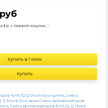
.руб
ка
1
р. с первой покупки
Купить в 1 клик
Купить
ров forVLIQ Q Shock Sour купить
,
Смесь
Q Q Shock Sour цена
,
Смесь ароматизаторов
инск
,
Смесь ароматизаторов forVLIQ Q Shock