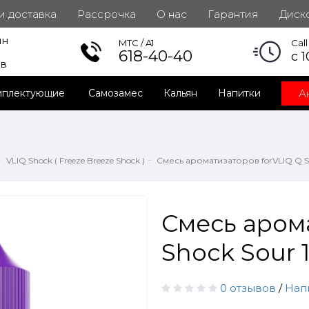
 и доставка
Рассрочка
О нас
Гарантия
Диск
ин
инет
MTC / A1
Cal
618-40-40
с 1
ов
А
мплектующие
Самозамес
Кальян
Напитки
VLIQ Shock ( Freeze Breeze Shock )
Смесь ароматизаторов forVLIQ Q Sh
Смесь аром
Shock Sour 
0 отзывов
/
Нап