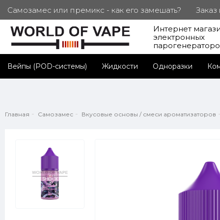
Самозамес или премикс - как его замешать?
Заказ
Интернет магаз
ПОД. СЕРТИФИКАТЫ
Партнерам
Личный каб
электронных
парогенератор
Вейпы (POD-системы)
Жидкости
Одноразки
Ко
Главная
Самозамес
Вкусовые основы / смеси ароматизаторов