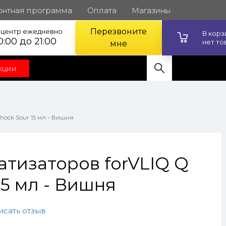
онтная программа
Оплата
Магазины
Перезвоните
l центр ежедневно
В кор
0:00 до 21:00
нет то
мне
кции
ock Sour 15 мл - Вишня
атизаторов forVLIQ Q
15 мл - Вишня
исать отзыв