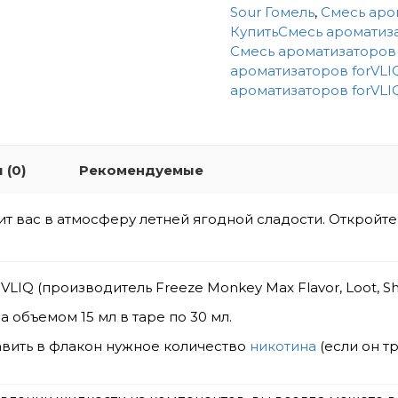
Sour Гомель
,
Смесь аро
КупитьСмесь ароматиза
Смесь ароматизаторов 
ароматизаторов forVLIQ
ароматизаторов forVLI
 (0)
Рекомендуемые
т вас в атмосферу летней ягодной сладости. Откройт
VLIQ (производитель Freeze Monkey Max Flavor, Loot, S
 объемом 15 мл в таре по 30 мл.
вить в флакон нужное количество
никотина
(если он т