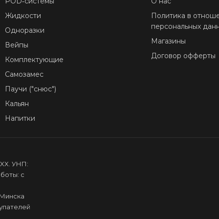
POD‑системы
О нас
Жидкости
Политика в отнош
персональных дан
Одноразки
Магазины
Вейпы
Договор офферты
Комплектующие
Самозамес
Паучи ("снюс")
Кальян
Напитки
XX. УНП:
боты: с
.Минска
купателей