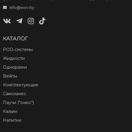
info@wov.by
КАТАЛОГ
POD‑системы
Жидкости
Одноразки
Вейпы
Комплектующие
Самозамес
Паучи ("снюс")
Кальян
Напитки