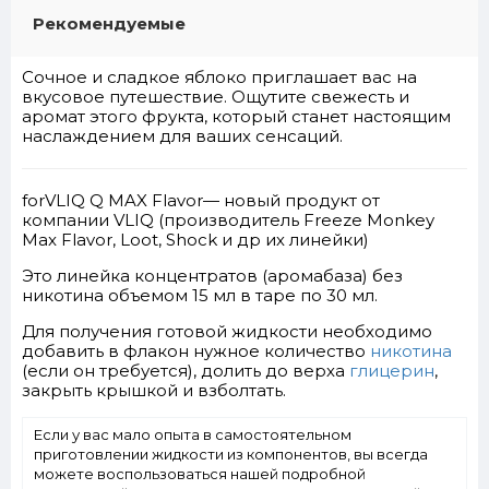
Рекомендуемые
Сочное и сладкое яблоко приглашает вас на
вкусовое путешествие. Ощутите свежесть и
аромат этого фрукта, который станет настоящим
наслаждением для ваших сенсаций.
forVLIQ Q MAX Flavor— новый продукт от
компании VLIQ (производитель Freeze Monkey
Max Flavor, Loot, Shock и др их линейки)
Это линейка концентратов (аромабаза) без
никотина объемом 15 мл в таре по 30 мл.
Для получения готовой жидкости необходимо
добавить в флакон нужное количество
никотина
(если он требуется), долить до верха
глицерин
,
закрыть крышкой и взболтать.
Если у вас мало опыта в самостоятельном
приготовлении жидкости из компонентов, вы всегда
можете воспользоваться нашей подробной