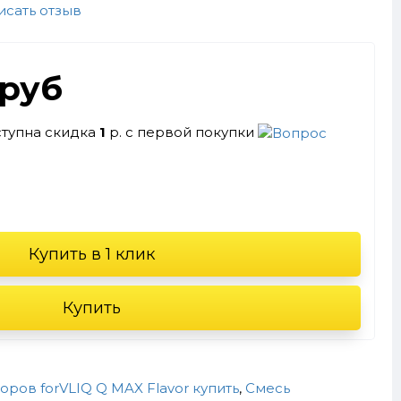
исать отзыв
.руб
ступна скидка
1
р. с первой покупки
Купить в 1 клик
Купить
оров forVLIQ Q MAX Flavor купить
,
Смесь