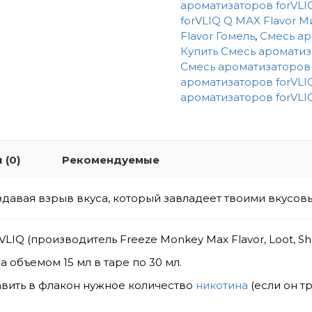
ароматизаторов forVLI
forVLIQ Q MAX Flavor М
Flavor Гомель
,
Смесь ар
Купить Смесь ароматиз
Смесь ароматизаторов 
ароматизаторов forVLI
ароматизаторов forVLI
 (0)
Рекомендуемые
здавая взрыв вкуса, который завладеет твоими вкусо
LIQ (производитель Freeze Monkey Max Flavor, Loot, Sh
 объемом 15 мл в таре по 30 мл.
вить в флакон нужное количество
никотина
(если он т