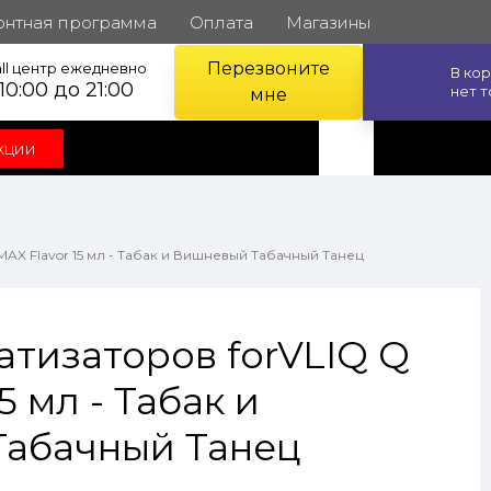
онтная программа
Оплата
Магазины
Перезвоните
ll центр ежедневно
В ко
 10:00 до 21:00
нет 
мне
кции
AX Flavor 15 мл - Табак и Вишневый Табачный Танец
атизаторов forVLIQ Q
5 мл - Табак и
абачный Танец