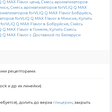
Q Q MAX Flavor цена
,
Смесь ароматизаторов
инск
,
Смесь ароматизаторов forVLIQ Q MAX
оматизаторов forVLIQ Q MAX Flavor Бобруйск
,
аторов forVLIQ Q MAX Flavor в Минске
,
Купить
forVLIQ Q MAX Flavor в Бобруйске
,
Смесь
Q Q MAX Flavor в Гомеле
,
Купить Смесь
Q Q MAX Flavor c Доставкой по Беларуси
выми рецепторами.
ock и др их линейки)
ребуется), долить до верха
глицерин
, закрыть