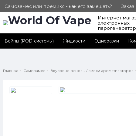
Самозамес или премикс - как его замешать?
Заказ
Интернет мага
ПОД. СЕРТИФИКАТЫ
Партнерам
Личный каб
электронных
парогенерато
Вейпы (POD-системы)
Жидкости
Одноразки
Ко
Главная
Самозамес
Вкусовые основы / смеси ароматизаторов