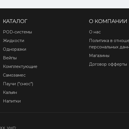
КАТАЛОГ
О КОМПАНИИ
POD‑системы
О нас
Жидкости
Политика в отнош
персональных дан
Одноразки
Магазины
Вейпы
Договор офферты
Комплектующие
Самозамес
Паучи ("снюс")
Кальян
Напитки
XX. УНП: