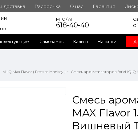
 и доставка
Рассрочка
О нас
Гарантия
Диск
зин
инет
MTC / A1
Ca
618-40-40
с
ров
А
мплектующие
Самозамес
Кальян
Напитки
VLIQ Max Flavor ( Freezee Monkey )
Смесь ароматизаторов forVLIQ Q M
Смесь аром
MAX Flavor 1
Вишневый Т