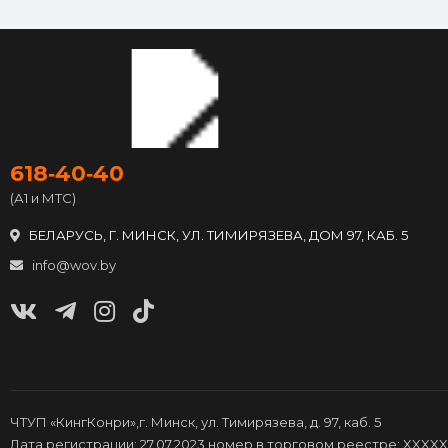
618‑40‑40
(А1 и МТС)
БЕЛАРУСЬ, Г. МИНСК, УЛ. ТИМИРЯЗЕВА, ДОМ 97, КАБ. 5
info@wov.by
ЧТУП «КингКонри»,г. Минск, ул. Тимирязева, д. 97, каб. 5
Дата регистрации: 27.07.2023,номер в торговом реестре: XXXXX