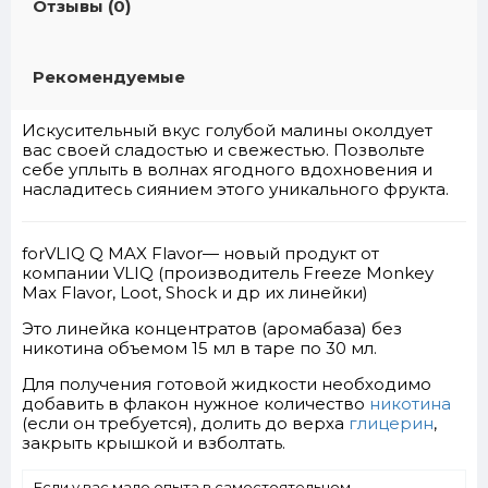
Отзывы (0)
Рекомендуемые
Искусительный вкус голубой малины околдует
вас своей сладостью и свежестью. Позвольте
себе уплыть в волнах ягодного вдохновения и
насладитесь сиянием этого уникального фрукта.
forVLIQ Q MAX Flavor— новый продукт от
компании VLIQ (производитель Freeze Monkey
Max Flavor, Loot, Shock и др их линейки)
Это линейка концентратов (аромабаза) без
никотина объемом 15 мл в таре по 30 мл.
Для получения готовой жидкости необходимо
добавить в флакон нужное количество
никотина
(если он требуется), долить до верха
глицерин
,
закрыть крышкой и взболтать.
Если у вас мало опыта в самостоятельном