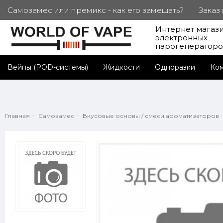
Самозамес или премикс - как его замешать?
Заказ
Интернет магаз
ПОД. СЕРТИФИКАТЫ
Партнерам
Личный каб
электронных
парогенератор
Вейпы (POD-системы)
Жидкости
Одноразки
Ко
Главная
Самозамес
Вкусовые основы / смеси ароматизаторов