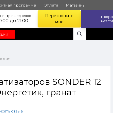
онтная программа
Оплата
Магазины
Перезвоните
l центр ежедневно
В кор
0:00 до 21:00
нет то
мне
кции
гранат
атизаторов SONDER 12
Энергетик, гранат
исать отзыв