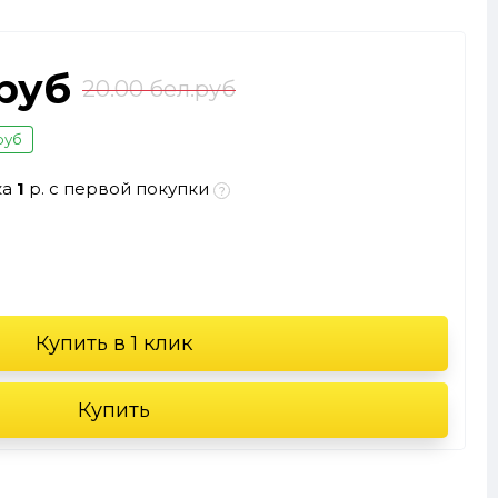
.руб
20.00 бел.руб
руб
ка
1
р. с первой покупки
Купить в 1 клик
Купить