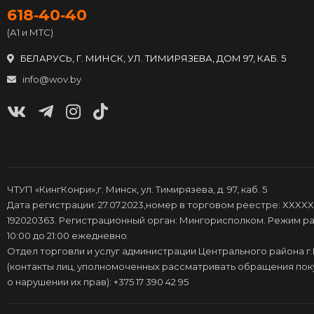
618‑40‑40
(А1 и МТС)
БЕЛАРУСЬ, Г. МИНСК, УЛ. ТИМИРЯЗЕВА, ДОМ 97, КАБ. 5
info@wov.by
ЧТУП «КингКонри»,г. Минск, ул. Тимирязева, д. 97, каб. 5
Дата регистрации: 27.07.2023,номер в торговом реестре: XXXXX
192020363. Регистрационный орган: Мингорисполком. Режим ра
10:00 до 21:00 ежедневно.
Отдел торговли и услуг администрации Центрального района г
(контакты лиц, уполномоченных рассматривать обращения по
о нарушении их прав): +375 17 390 42 95