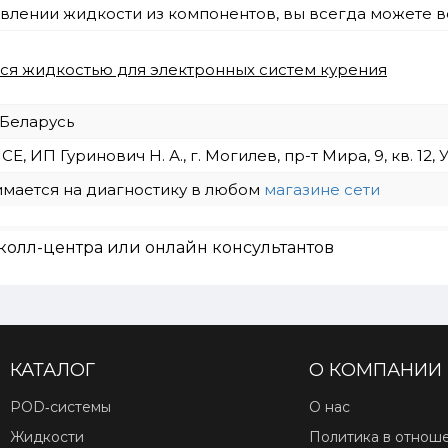
товлении жидкости из компонентов, вы всегда можете
тся жидкостью для электронных систем курения
 Беларусь
E, ИП Гуринович Н. А., г. Могилев, пр-т Мира, 9, кв. 12
имается на диагностику в любом
магазине сети
колл-центра или онлайн консультантов
КАТАЛОГ
О КОМПАНИИ
POD‑системы
О нас
Жидкости
Политика в отнош