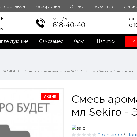
 и доставка
Рассрочка
О нас
Гарантия
Диск
ин
инет
MTC / A1
Cal
618-40-40
с 1
ов
А
мплектующие
Самозамес
Кальян
Напитки
SONDER
Смесь ароматизаторов SONDER 12 мл Sekiro - Энергетик, 
Смесь аром
АКЦИЯ
мл Sekiro - 
0 отзывов
/
Нап