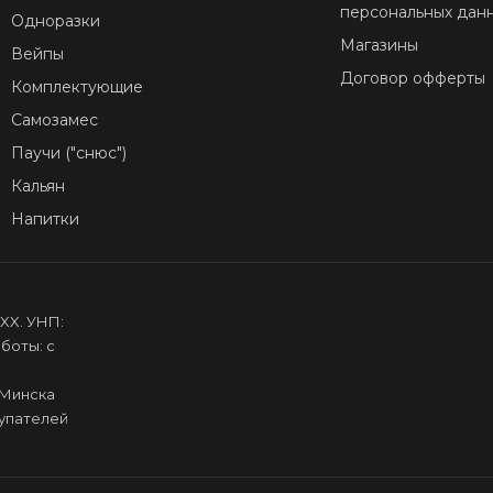
персональных дан
Одноразки
Магазины
Вейпы
Договор офферты
Комплектующие
Самозамес
Паучи ("снюс")
Кальян
Напитки
XX. УНП:
боты: с
.Минска
купателей